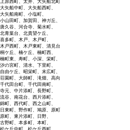
上原西町、太井、大矢船北町
大矢船中町、大矢船西町、
大矢船南町、小塩町、
小山田町、加賀田、神ガ丘、
唐久谷、河合寺、菊水町、
北青葉台、北貴望ケ丘、
喜多町、木戸、木戸町、
木戸西町、木戸東町、清見台
桐ケ丘、楠ケ丘、楠町西、
楠町東、寿町、小深、栄町、
汐の宮町、清水、下里町、
自由ケ丘、昭栄町、末広町、
荘園町、大師町、滝畑、高向
千代田台町、千代田南町、
寺元、中片添町、長野町、
流谷、南花台、西片添町、
錦町、西代町、西之山町、
日東町、野作町、鳩原、原町
原町、東片添町、日野、
古野町、本多町、本町、
松ケ丘中町、松ケ丘西町、