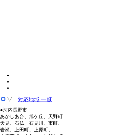
▽
対応地域 一覧
●河内長野市
あかしあ台、旭ケ丘、天野町
天見、石仏、石見川、市町、
岩瀬、上田町、上原町、